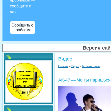
проблемой —
сообщите о
ней!
Сообщить о
проблеме
Версия са
Видео
Главная
»
Видео
»
Без категории
АК-47 — Че ты паришься