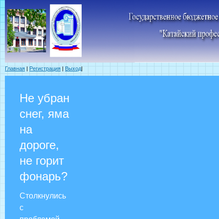
Главная
|
Регистрация
|
Выход
|
Не убран
снег, яма
на
дороге,
не горит
фонарь?
Столкнулись
с