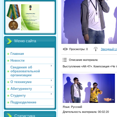
Меню сайта
Просмотры
: 0
Звездный Li
Главная
Описание материала
:
Новости
Выступление «АК-47». Композиция «Че 
Сведения об
образовательной
организации
О техникуме
Абитуриенту
Студенту
Подразделение
Язык
: Русский
Длительность материала
: 00:02:20
Статистика