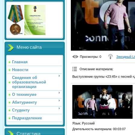
Меню сайта
Просмотры
: 0
Звездный Li
Главная
Описание материала
:
Новости
Выступление группы «23:45» с песней «Д
Сведения об
образовательной
организации
О техникуме
Абитуриенту
Студенту
Подразделение
Язык
: Русский
Длительность материала
: 00:03:07
Статистика