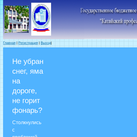
Главная
|
Регистрация
|
Выход
|
Не убран
снег, яма
на
дороге,
не горит
фонарь?
Столкнулись
с