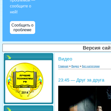
проблемой —
сообщите о
ней!
Сообщить о
проблеме
Версия са
Видео
Главная
»
Видео
»
Без категории
23:45 — Друг за друга