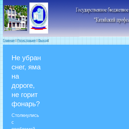
Главная
|
Регистрация
|
Выход
|
Не убран
снег, яма
на
дороге,
не горит
фонарь?
Столкнулись
с