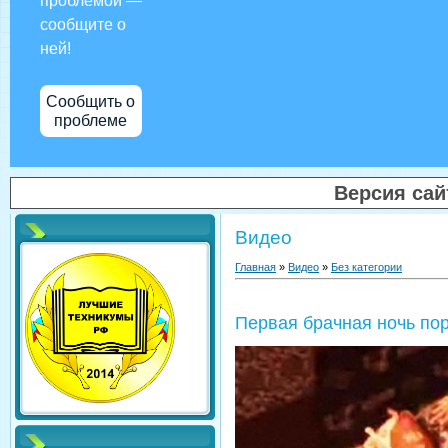
проблемой —
сообщите о
ней!
Сообщить о
проблеме
Версия са
Видео
Главная
»
Видео
»
Без категории
Первая брачная ночь по