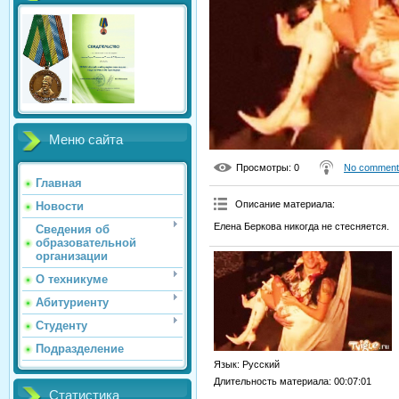
Меню сайта
Просмотры
: 0
No comment
Главная
Описание материала
:
Новости
Елена Беркова никогда не стесняется.
Сведения об
образовательной
организации
О техникуме
Абитуриенту
Студенту
Подразделение
Язык
: Русский
Длительность материала
: 00:07:01
Статистика