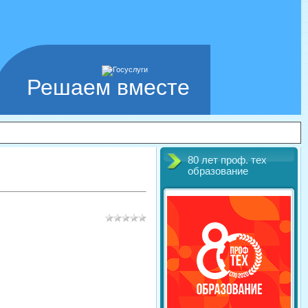
Решаем вместе
80 лет проф. тех
образование