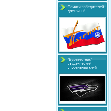
Памяти победителей
достойны!
"Буревестник"
студенческий
спортивный клуб