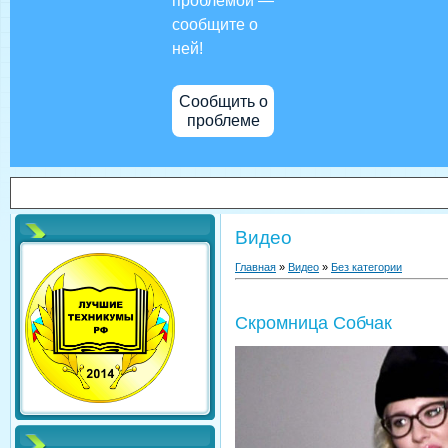
проблемой —
сообщите о
ней!
Сообщить о
проблеме
Видео
Главная
»
Видео
»
Без категории
Скромница Собчак