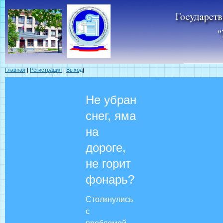
Главная
|
Регистрация
|
Выход
|
Не убран
снег, яма
на
дороге,
не горит
фонарь?
Столкнулись
с