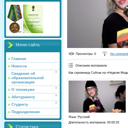
Меню сайта
Просмотры
: 0
No comment
Главная
Описание материала
:
Новости
Как скромница Собчак на «Неделю Моды
Сведения об
образовательной
организации
О техникуме
Абитуриенту
Студенту
Подразделение
Язык
: Русский
Длительность материала
: 00:00:33
Статистика