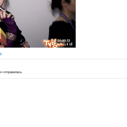
00:00:33
s
» отправилась.