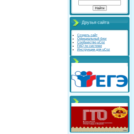
Друзья сайта
Создать сайт
Официальный блог
Сообщество uCoz
FAQ по системе
Инструкции для uCoz