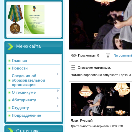
Меню сайта
Просмотры
: 0
No comment
Главная
Описание материала
:
Новости
Наташа Королева не отпускает Тарзана 
Сведения об
образовательной
организации
О техникуме
Абитуриенту
Студенту
Подразделение
Язык
: Русский
Длительность материала
: 00:00:20
Статистика