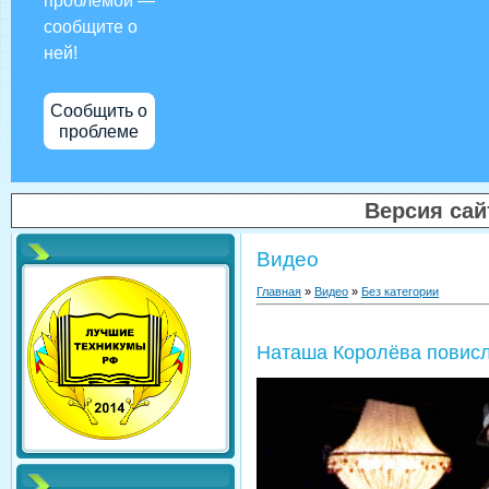
проблемой —
сообщите о
ней!
Сообщить о
проблеме
Версия са
Видео
Главная
»
Видео
»
Без категории
Наташа Королёва повисл