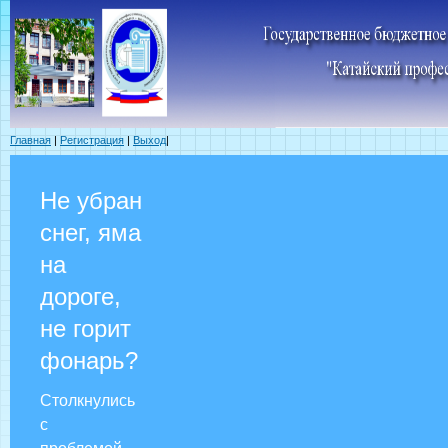
Главная
|
Регистрация
|
Выход
|
Не убран
снег, яма
на
дороге,
не горит
фонарь?
Столкнулись
с