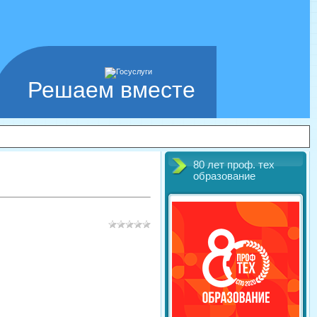
Решаем вместе
80 лет проф. тех
образование