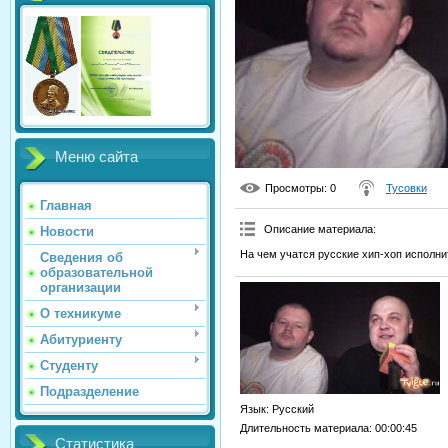
Меню сайта
Просмотры
: 0
Тусовки
Главная
Описание материала
:
Новости
На чем учатся русские хип-хоп исполни
Сведения об
образовательной
организации
О техникуме
Абитуриенту
Студенту
Подразделение
Язык
: Русский
Длительность материала
: 00:00:45
Статистика