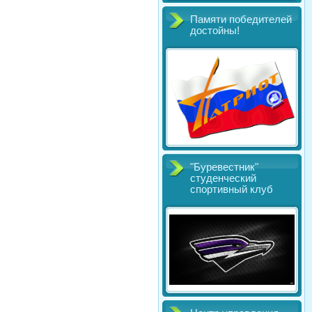
Памяти победителей
достойны!
"Буревестник"
студенческий
спортивный клуб