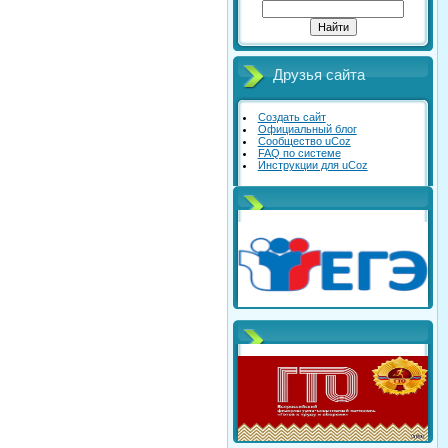
Друзья сайта
Создать сайт
Официальный блог
Сообщество uCoz
FAQ по системе
Инструкции для uCoz