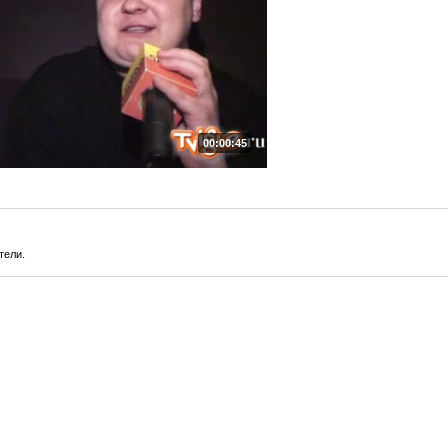
00:00:45
тели.