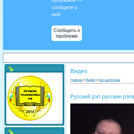
проблемой —
сообщите о
ней!
Сообщить о
проблеме
Видео
Главная
»
Видео
»
Без категории
Русский рэп русские рэ