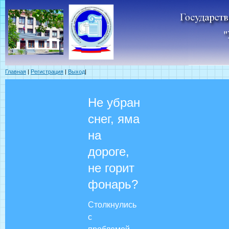
Главная
|
Регистрация
|
Выход
|
Не убран
снег, яма
на
дороге,
не горит
фонарь?
Столкнулись
с