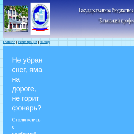
Главная
|
Регистрация
|
Выход
|
Не убран
снег, яма
на
дороге,
не горит
фонарь?
Столкнулись
с