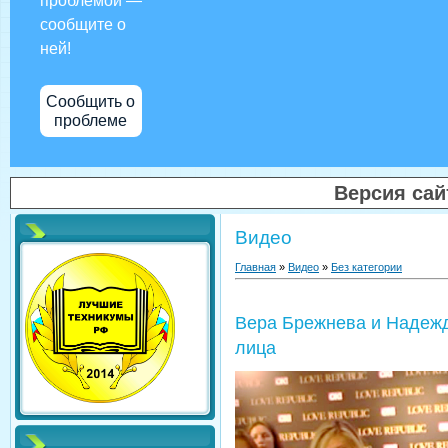
проблемой —
сообщите о
ней!
Сообщить о
проблеме
Версия са
Видео
Главная
»
Видео
»
Без категории
Вера Брежнева и Надежд
лица