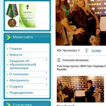
Меню сайта
Главная
Просмотры
: 0
Тусовки
Новости
Описание материала
:
Сведения об
образовательной
Участница группы «ВИА Гра» Надежда Г
организации
Republic.
О техникуме
Абитуриенту
Студенту
Подразделение
Статистика