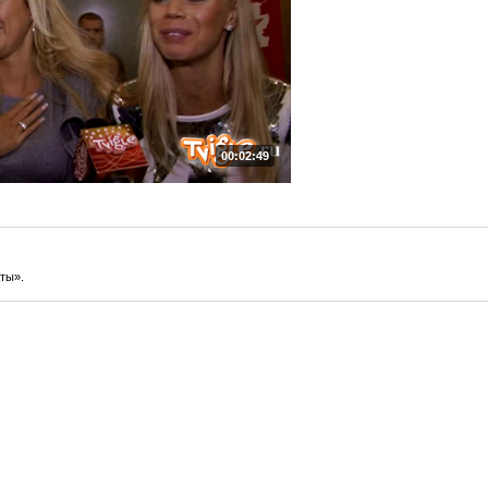
00:02:49
ты».