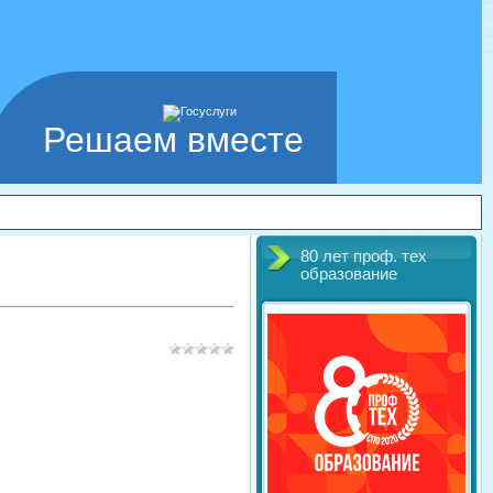
Решаем вместе
80 лет проф. тех
образование