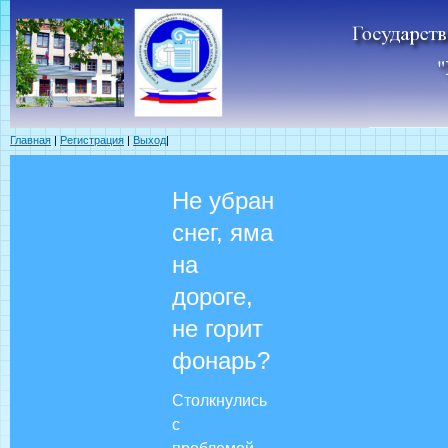
Главная
|
Регистрация
|
Выход
|
Не убран
снег, яма
на
дороге,
не горит
фонарь?
Столкнулись
с