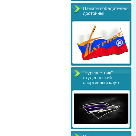
Памяти победителей
достойны!
"Буревестник"
студенческий
спортивный клуб