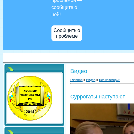
проблемой —
сообщите о
ней!
Сообщить о
проблеме
Видео
Главная
»
Видео
»
Без категории
Суррогаты наступают