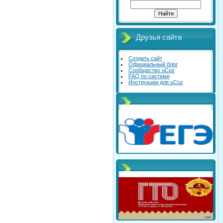
Друзья сайта
Создать сайт
Официальный блог
Сообщество uCoz
FAQ по системе
Инструкции для uCoz