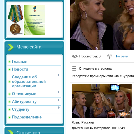
Меню сайта
Просмотры
: 0
Тусовки
Главная
Описание материала
:
Новости
Репортаж с премьеры фильма «Суррога
Сведения об
образовательной
организации
О техникуме
Абитуриенту
Студенту
Подразделение
Язык
: Русский
Длительность материала
: 00:02:49
Статистика