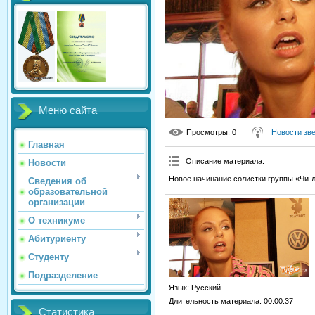
Меню сайта
Просмотры
: 0
Новости зв
Главная
Описание материала
:
Новости
Новое начинание солистки группы «Чи-
Сведения об
образовательной
организации
О техникуме
Абитуриенту
Студенту
Подразделение
Язык
: Русский
Длительность материала
: 00:00:37
Статистика