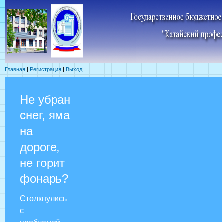
Главная
|
Регистрация
|
Выход
|
Не убран
снег, яма
на
дороге,
не горит
фонарь?
Столкнулись
с