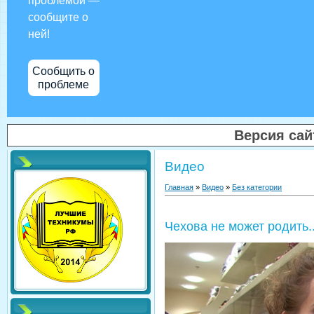
проблемой —
сообщите о
ней!
Сообщить о
проблеме
Версия са
Видео
Главная
»
Видео
»
Без категории
Чехова не может родить.