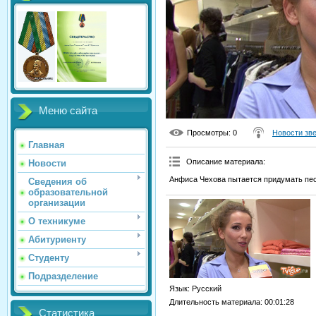
Меню сайта
Просмотры
: 0
Новости зв
Главная
Описание материала
:
Новости
Анфиса Чехова пытается придумать пе
Сведения об
образовательной
организации
О техникуме
Абитуриенту
Студенту
Подразделение
Язык
: Русский
Длительность материала
: 00:01:28
Статистика