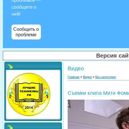
проблемой —
сообщите о
ней!
Сообщить о
проблеме
Версия са
Видео
Главная
»
Видео
»
Без категории
Съемки клипа Мити Фом