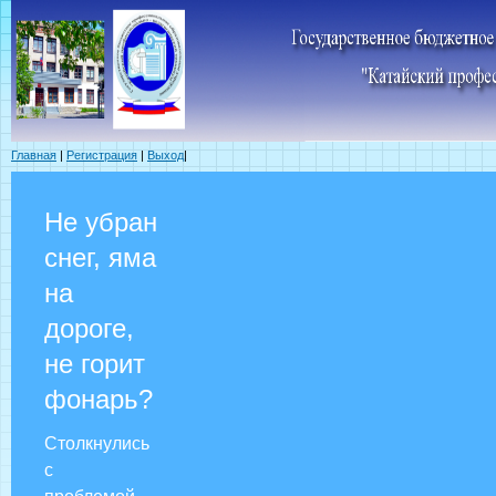
Главная
|
Регистрация
|
Выход
|
Не убран
снег, яма
на
дороге,
не горит
фонарь?
Столкнулись
с