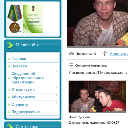
Меню сайта
Просмотры
: 0
Новости зв
Главная
Описание материала
:
Новости
Участники группы «Т9» рассказывают о
Сведения об
образовательной
организации
О техникуме
Абитуриенту
Студенту
Подразделение
Язык
: Русский
Длительность материала
: 00:04:17
Статистика