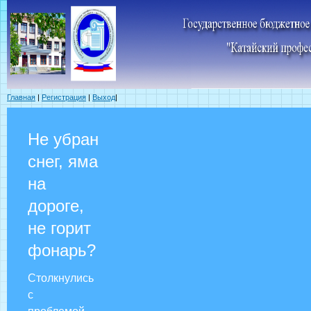
Главная
|
Регистрация
|
Выход
|
Не убран
снег, яма
на
дороге,
не горит
фонарь?
Столкнулись
с