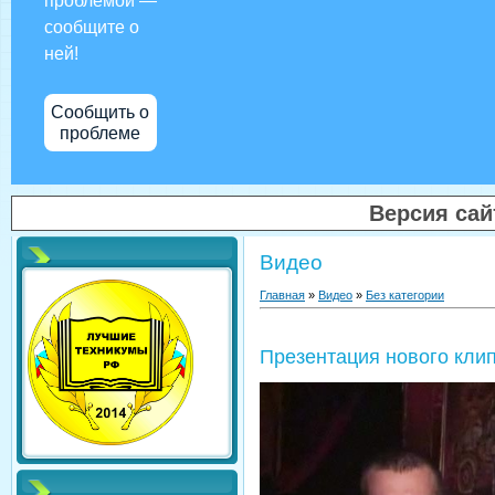
проблемой —
сообщите о
ней!
Сообщить о
проблеме
Версия са
Видео
Главная
»
Видео
»
Без категории
Презентация нового кли