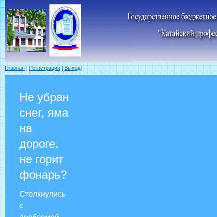
Главная
|
Регистрация
|
Выход
|
Не убран
снег, яма
на
дороге,
не горит
фонарь?
Столкнулись
с