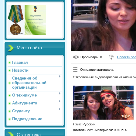
Меню сайта
Просмотры
: 0
Новости зв
Главная
Описание материала
:
Новости
Откровенные видеозарисоки из жизни э
Сведения об
образовательной
организации
О техникуме
Абитуриенту
Студенту
Подразделение
Язык
: Русский
Длительность материала
: 00:01:14
Статистика