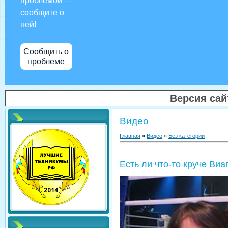
проблемой —
сообщите о
ней!
Сообщить о
проблеме
Версия са
Видео
Главная
»
Видео
»
Без категории
Есть ли что-то круче Виа