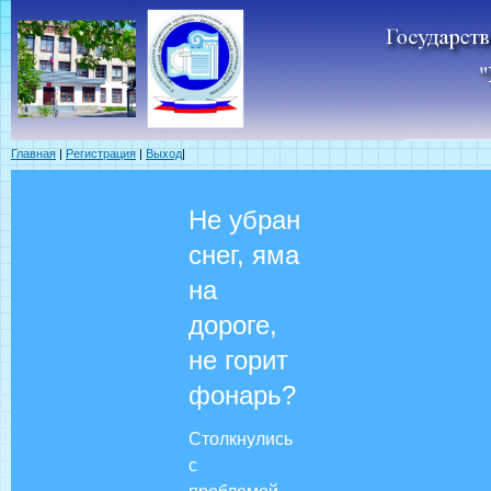
Главная
|
Регистрация
|
Выход
|
Не убран
снег, яма
на
дороге,
не горит
фонарь?
Столкнулись
с