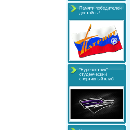
Памяти победителей
достойны!
"Буревестник"
студенческий
спортивный клуб