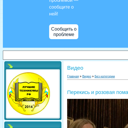
проблемой —
сообщите о
ней!
Сообщить о
проблеме
Видео
Главная
»
Видео
»
Без категории
Перекись и розовая пома