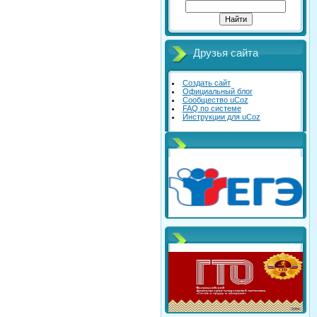
Друзья сайта
Создать сайт
Официальный блог
Сообщество uCoz
FAQ по системе
Инструкции для uCoz