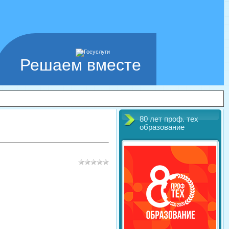
Решаем вместе
80 лет проф. тех
образование