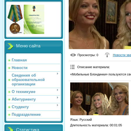
Меню сайта
Просмотры
: 0
Новости зв
Главная
Описание материала
:
Новости
«Мобильные Блондинки» пользуются св
Сведения об
образовательной
организации
О техникуме
Абитуриенту
Студенту
Подразделение
Язык
: Русский
Длительность материала
: 00:01:05
Статистика