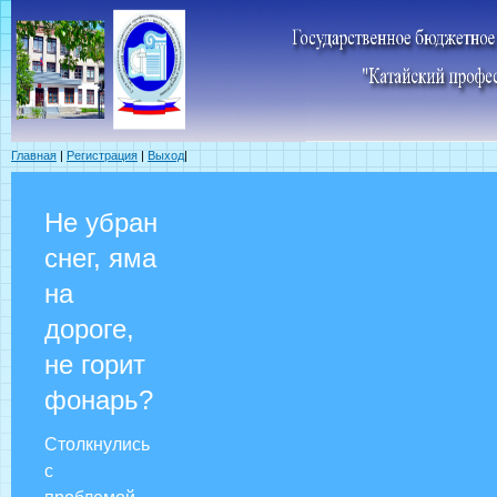
Главная
|
Регистрация
|
Выход
|
Не убран
снег, яма
на
дороге,
не горит
фонарь?
Столкнулись
с