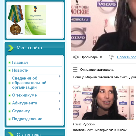
Меню сайта
Просмотры
: 0
Новости зв
Главная
Описание материала
:
Новости
Певица Марика готовится отмечать День
Сведения об
образовательной
организации
О техникуме
Абитуриенту
Студенту
Подразделение
Язык
: Русский
Длительность материала
: 00:00:42
Статистика