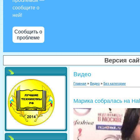
проблемой —
сообщите о
ней!
Сообщить о
проблеме
Версия са
Видео
Главная
»
Видео
»
Без категории
Марика собралась на Ha