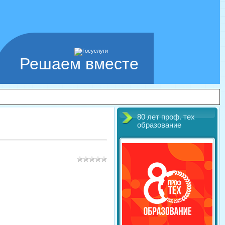
Решаем вместе
80 лет проф. тех
образование