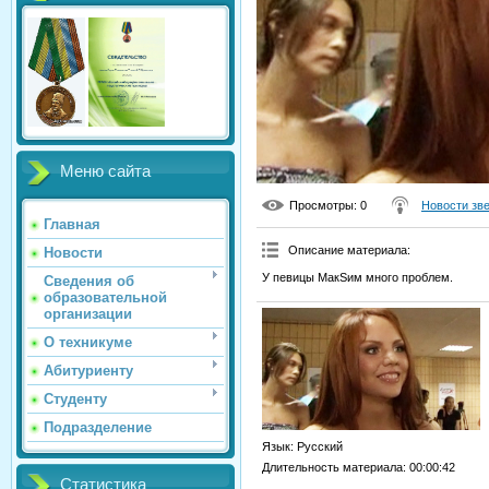
Меню сайта
Просмотры
: 0
Новости зв
Главная
Описание материала
:
Новости
У певицы МакSим много проблем.
Сведения об
образовательной
организации
О техникуме
Абитуриенту
Студенту
Подразделение
Язык
: Русский
Длительность материала
: 00:00:42
Статистика