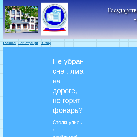
Главная
|
Регистрация
|
Выход
|
Не убран
снег, яма
на
дороге,
не горит
фонарь?
Столкнулись
с