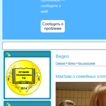
проблемой —
сообщите о
ней!
Сообщить о
проблеме
Видео
Главная
»
Видео
»
Без категории
МакSим о семейных хло