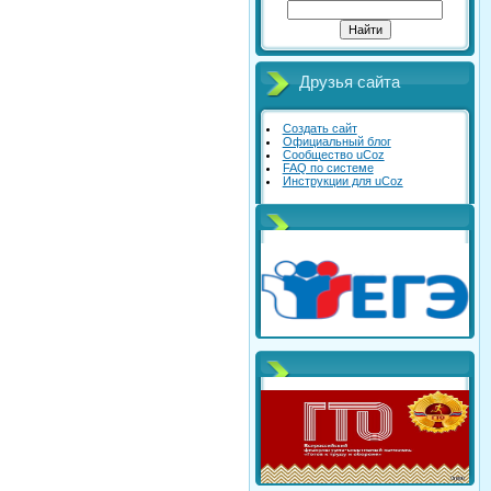
Друзья сайта
Создать сайт
Официальный блог
Сообщество uCoz
FAQ по системе
Инструкции для uCoz