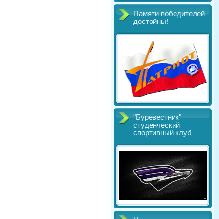
Памяти победителей
достойны!
"Буревестник"
студенческий
спортивный клуб