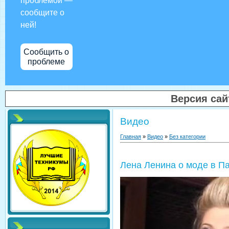
проблемой —
сообщите о
ней!
Сообщить о
проблеме
Версия са
Видео
Главная
»
Видео
»
Без категории
Лена Ленина о моде в П