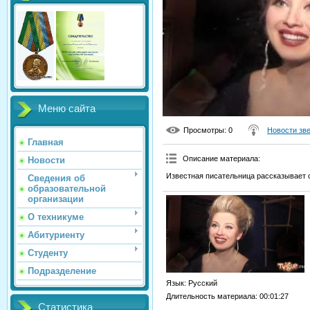
Меню сайта
Просмотры
: 0
Новости зв
Главная
Описание материала
:
Новости
Известная писательница рассказывает о
Сведения об
образовательной
организации
О техникуме
Абитуриенту
Студенту
Подразделение
Язык
: Русский
Длительность материала
: 00:01:27
Статистика