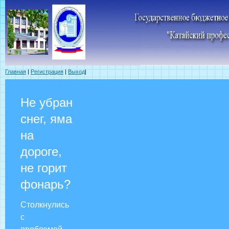
Главная
|
Регистрация
|
Выход
|
Не убран
снег, яма
на
дороге,
не горит
фонарь?
Столкнулись
с