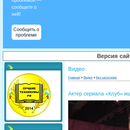
проблемой —
сообщите о
ней!
Сообщить о
проблеме
Версия са
Видео
Главная
»
Видео
»
Без категории
Актер сериала «Клуб» и