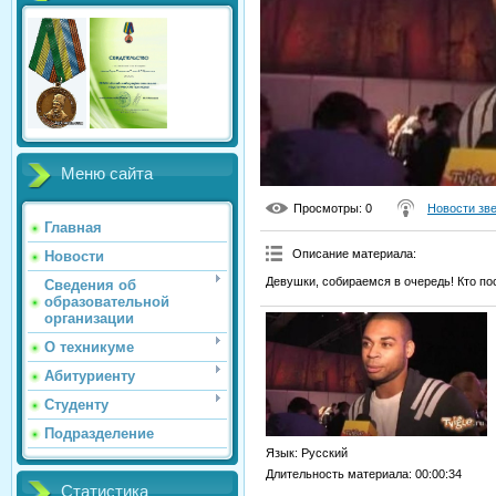
Меню сайта
Просмотры
: 0
Новости зв
Главная
Описание материала
:
Новости
Девушки, собираемся в очередь! Кто по
Сведения об
образовательной
организации
О техникуме
Абитуриенту
Студенту
Подразделение
Язык
: Русский
Длительность материала
: 00:00:34
Статистика