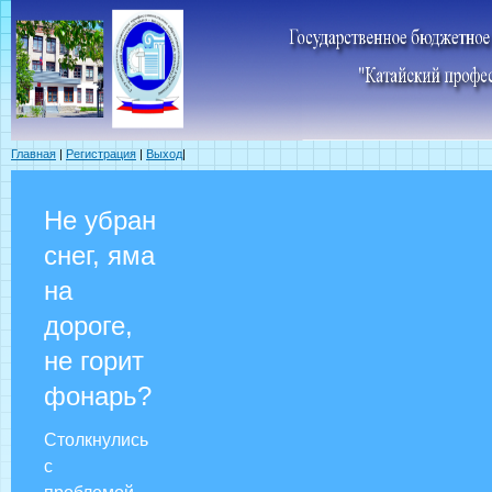
Главная
|
Регистрация
|
Выход
|
Не убран
снег, яма
на
дороге,
не горит
фонарь?
Столкнулись
с