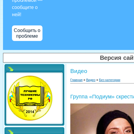
проблемой —
сообщите о
ней!
Сообщить о
проблеме
Версия са
Видео
Главная
»
Видео
»
Без категории
Группа «Подиум» скрест