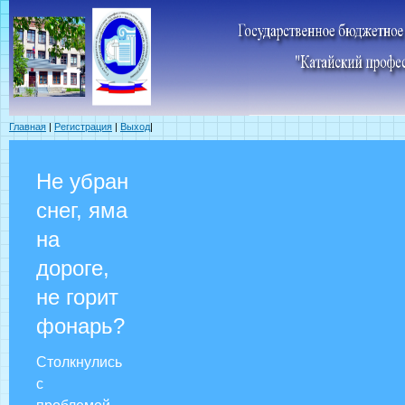
Главная
|
Регистрация
|
Выход
|
Не убран
снег, яма
на
дороге,
не горит
фонарь?
Столкнулись
с