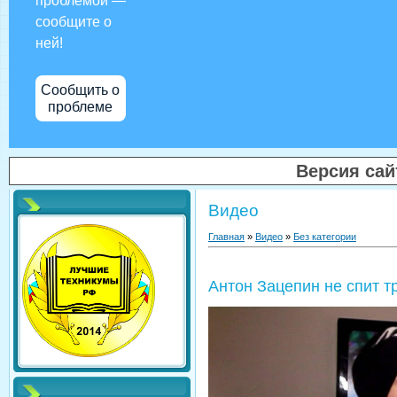
проблемой —
сообщите о
ней!
Сообщить о
проблеме
Версия са
Видео
Главная
»
Видео
»
Без категории
Антон Зацепин не спит т