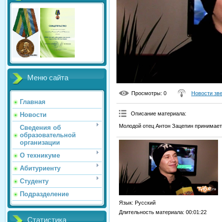
Меню сайта
Просмотры
: 0
Новости зв
Главная
Описание материала
:
Новости
Молодой отец Антон Зацепин принимает 
Сведения об
образовательной
организации
О техникуме
Абитуриенту
Студенту
Подразделение
Язык
: Русский
Длительность материала
: 00:01:22
Статистика