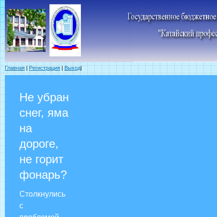
Главная
|
Регистрация
|
Выход
|
Не убран
снег, яма
на
дороге,
не горит
фонарь?
Столкнулись
с