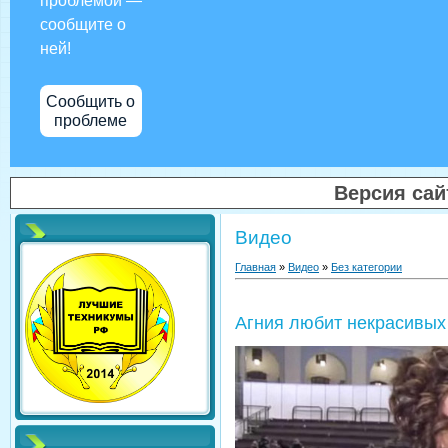
проблемой —
сообщите о
ней!
Сообщить о
проблеме
Версия са
Видео
Главная
»
Видео
»
Без категории
Агния любит некрасивы