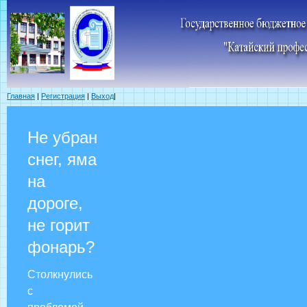
Главная
|
Регистрация
|
Выход
|
Не убран
снег, яма
на
дороге,
не горит
фонарь?
Столкнулись
с