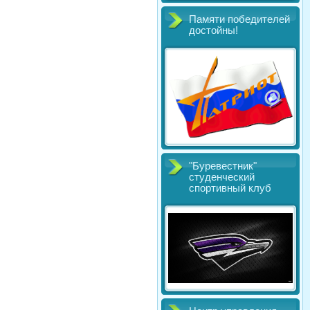
Памяти победителей
достойны!
"Буревестник"
студенческий
спортивный клуб