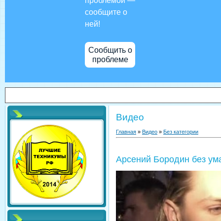
проблемой —
сообщите о
ней!
Сообщить о
проблеме
Видео
Главная
»
Видео
»
Без категории
Арсений Бородин без ума