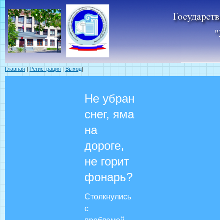
Главная
|
Регистрация
|
Выход
|
Не убран
снег, яма
на
дороге,
не горит
фонарь?
Столкнулись
с