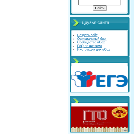
Друзья сайта
Создать сайт
Официальный блог
Сообщество uCoz
FAQ по системе
Инструкции для uCoz