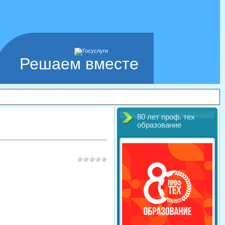
Решаем вместе
80 лет проф. тех
образование