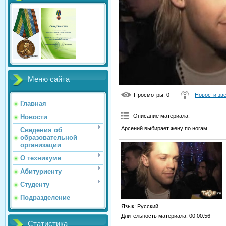
Меню сайта
Просмотры
: 0
Новости зв
Главная
Описание материала
:
Новости
Арсений выбирает жену по ногам.
Сведения об
образовательной
организации
О техникуме
Абитуриенту
Студенту
Подразделение
Язык
: Русский
Длительность материала
: 00:00:56
Статистика