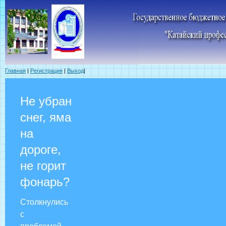
Главная
|
Регистрация
|
Выход
|
Не убран
снег, яма
на
дороге,
не горит
фонарь?
Столкнулись
с