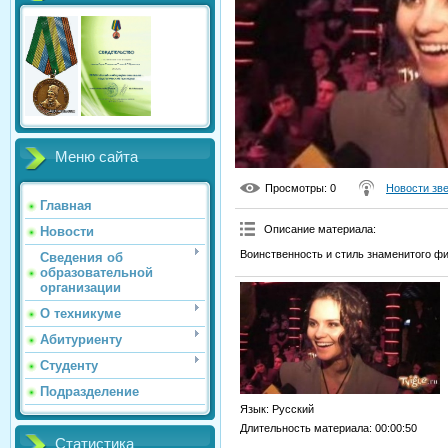
Меню сайта
Просмотры
: 0
Новости зв
Главная
Описание материала
:
Новости
Воинственность и стиль знаменитого ф
Сведения об
образовательной
организации
О техникуме
Абитуриенту
Студенту
Подразделение
Язык
: Русский
Длительность материала
: 00:00:50
Статистика