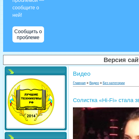
проблемой —
сообщите о
ней!
Сообщить о
проблеме
Версия са
Видео
Главная
»
Видео
»
Без категории
Солистка «Hi-Fi» стала 