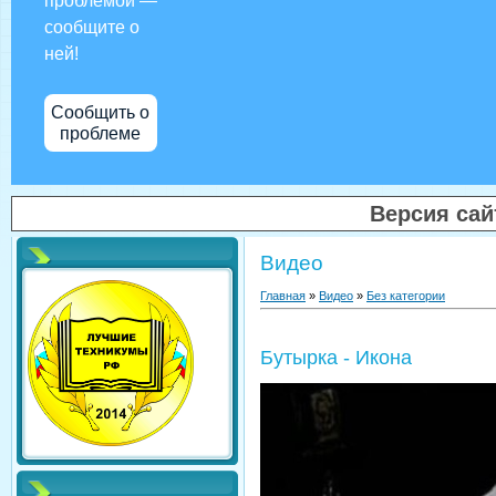
проблемой —
сообщите о
ней!
Сообщить о
проблеме
Версия са
Видео
Главная
»
Видео
»
Без категории
Бутырка - Икона