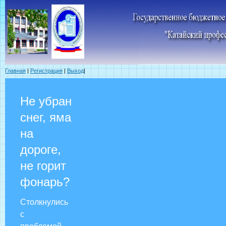
Главная
|
Регистрация
|
Выход
|
Не убран
снег, яма
на
дороге,
не горит
фонарь?
Столкнулись
с