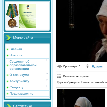
Меню сайта
Главная
Новости
Сведения об
образовательной
Просмотры
: 0
Бутырка
организации
О техникуме
Описание материала
:
Абитуриенту
Группа «Бутырка». Клип на песню «Икон
Студенту
Подразделение
Статистика