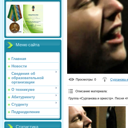
Меню сайта
Главная
Новости
Сведения об
образовательной
Просмотры
: 0
Сурганова 
организации
О техникуме
Описание материала
:
Абитуриенту
Группа «Сурганова и оркестр». Песня «
Студенту
Подразделение
Статистика