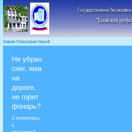
Главная
|
Регистрация
|
Выход
|
Не убран
снег, яма
на
дороге,
не горит
фонарь?
Столкнулись
с