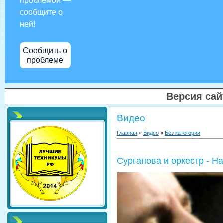
проблемой —
сообщите о
ней!
Сообщить о
проблеме
Версия са
Видео
Главная
»
Видео
»
Без категории
Сурганова и оркестр - Н