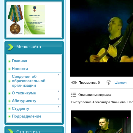
Меню сайта
Главная
Новости
Сведения об
образовательной
Просмотры
: 0
Шансон
организации
О техникуме
Описание материала
:
Абитуриенту
Выступление Александра Звинцова. Пе
Студенту
Подразделение
Статистика