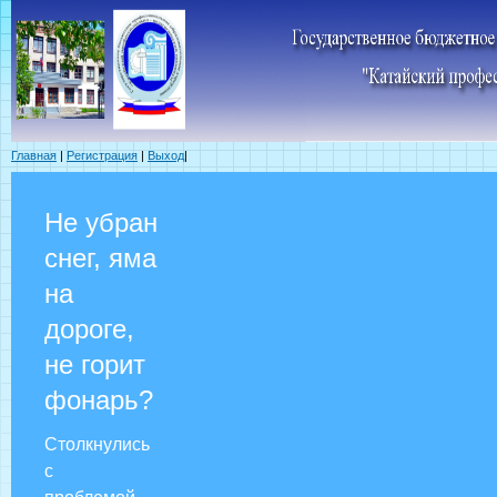
Главная
|
Регистрация
|
Выход
|
Не убран
снег, яма
на
дороге,
не горит
фонарь?
Столкнулись
с