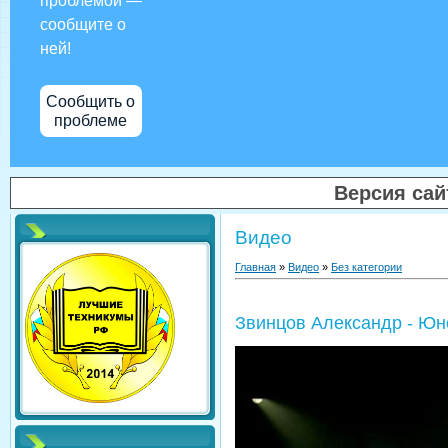
проблемой —
сообщите о
ней!
Сообщить о
проблеме
Версия са
Видео
Главная
»
Видео
»
Без категории
Звинцов Александр - Юн