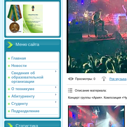
Меню сайта
Главная
Новости
Сведения об
образовательной
Просмотры
: 0
Рок-музыка
организации
О техникуме
Описание материала
:
Абитуриенту
Концерт группы «Ария». Композиция «Ч
Студенту
Подразделение
Статистика