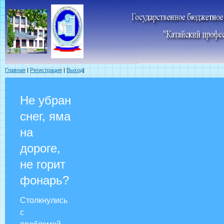
Главная
|
Регистрация
|
Выход
|
Не убран
снег, яма
на
дороге,
не горит
фонарь?
Столкнулись
с