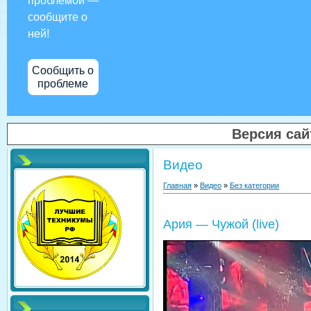
проблемой —
сообщите о
ней!
Сообщить о
проблеме
Версия са
Видео
Главная
»
Видео
»
Без категории
Ария — Чужой (live)