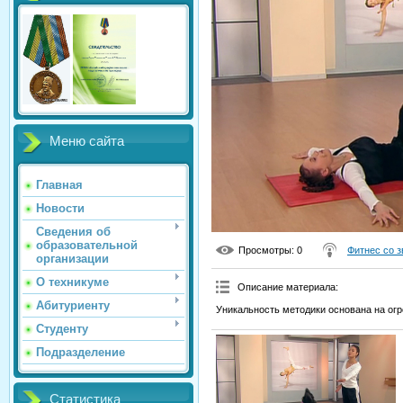
Меню сайта
Главная
Новости
Сведения об
образовательной
Просмотры
: 0
Фитнес со 
организации
О техникуме
Описание материала
:
Абитуриенту
Уникальность методики основана на ог
Студенту
Подразделение
Статистика