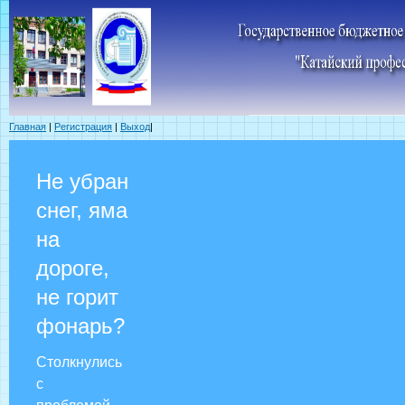
Главная
|
Регистрация
|
Выход
|
Не убран
снег, яма
на
дороге,
не горит
фонарь?
Столкнулись
с