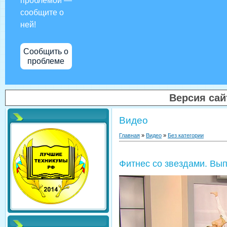
проблемой —
сообщите о
ней!
Сообщить о
проблеме
Версия са
Видео
Главная
»
Видео
»
Без категории
Фитнес со звездами. Вып