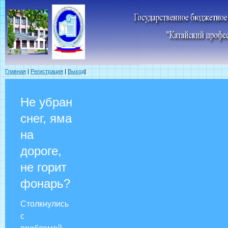
Главная
|
Регистрация
|
Выход
|
Не убран
снег, яма
на
дороге,
не горит
фонарь?
Столкнулись
с