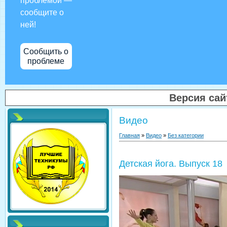
проблемой —
сообщите о
ней!
Сообщить о
проблеме
Версия са
Видео
Главная
»
Видео
»
Без категории
Детская йога. Выпуск 18