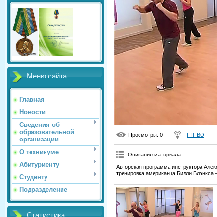
Меню сайта
Главная
Новости
Сведения об
образовательной
Просмотры
: 0
FIT-BO
организации
О техникуме
Описание материала
:
Абитуриенту
Авторская программа инструктора Алекс
тренировка американца Билли Блэнкса 
Студенту
Подразделение
Статистика