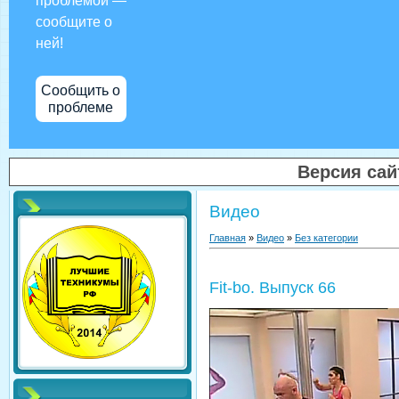
проблемой —
сообщите о
ней!
Сообщить о
проблеме
Версия са
Видео
Главная
»
Видео
»
Без категории
Fit-bo. Выпуск 66