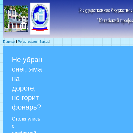
Главная
|
Регистрация
|
Выход
|
Не убран
снег, яма
на
дороге,
не горит
фонарь?
Столкнулись
с