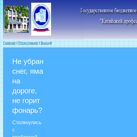
Главная
|
Регистрация
|
Выход
|
Не убран
снег, яма
на
дороге,
не горит
фонарь?
Столкнулись
с