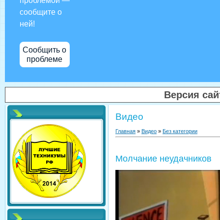
проблемой —
сообщите о
ней!
Сообщить о
проблеме
Версия са
Видео
Главная
»
Видео
»
Без категории
Молчание неудачников