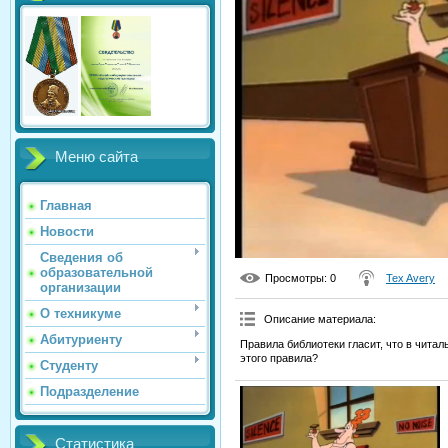
Меню сайта
Главная
Новости
Сведения об
образовательной
Просмотры
: 0
Tex Avery
организации
О техникуме
Описание материала
:
Абитуриенту
Правила библиотеки гласит, что в чита
этого правила?
Студенту
Подразделение
Статистика