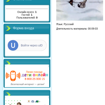
Онлайн всего:
1
Гостей:
1
Пользователей:
0
Язык
: Русский
Форма входа
Длительность материала
: 00:09:03
Войти через uID