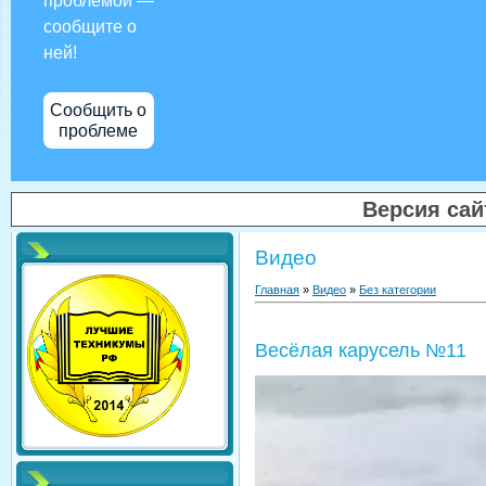
проблемой —
сообщите о
ней!
Сообщить о
проблеме
Версия са
Видео
Главная
»
Видео
»
Без категории
Весёлая карусель №11