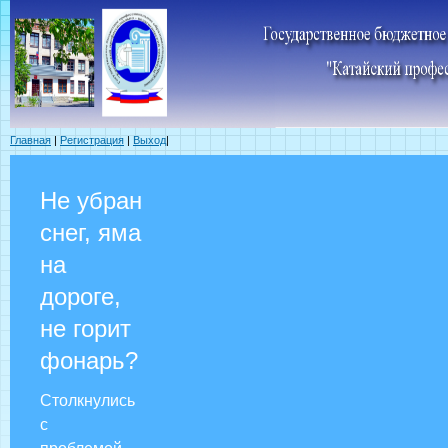
Главная
|
Регистрация
|
Выход
|
Не убран
снег, яма
на
дороге,
не горит
фонарь?
Столкнулись
с