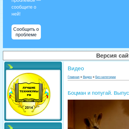
проблемой —
сообщите о
ней!
Сообщить о
проблеме
Версия са
Видео
Главная
»
Видео
»
Без категории
Боцман и попугай. Выпус