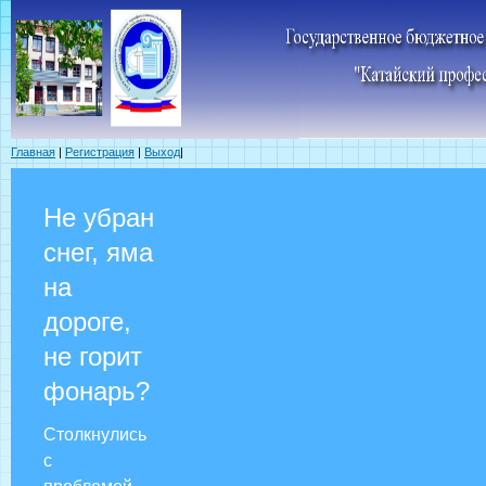
Главная
|
Регистрация
|
Выход
|
Не убран
снег, яма
на
дороге,
не горит
фонарь?
Столкнулись
с