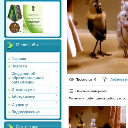
Меню сайта
Главная
Новости
Сведения об
образовательной
Просмотры
: 0
Любимые му
организации
О техникуме
Описание материала
:
Абитуриенту
Фильм учит ребят ценить доброту и гос
Студенту
Подразделение
Статистика