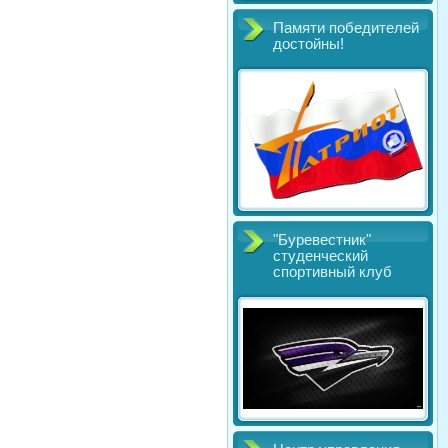
Памяти победителей
достойны!
"Буревестник"
студенческий
спортивный клуб