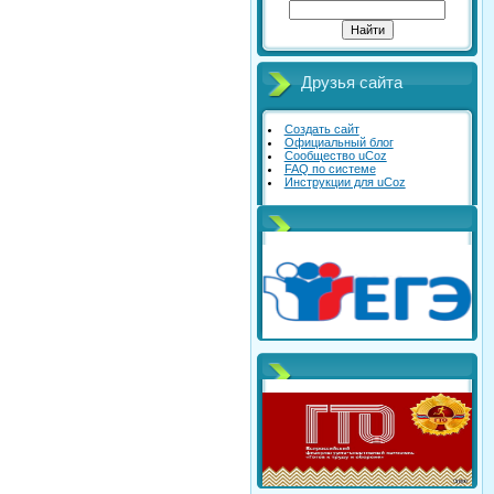
Друзья сайта
Создать сайт
Официальный блог
Сообщество uCoz
FAQ по системе
Инструкции для uCoz