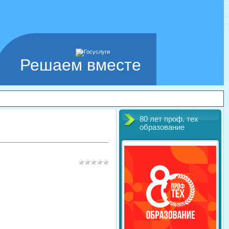
Решаем вместе
80 лет проф. тех
образование