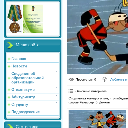
Меню сайта
Главная
Новости
Сведения об
образовательной
Просмотры
: 0
Любимые му
организации
О техникуме
Описание материала
:
Абитуриенту
Спортивная комедия о том, что победит
форме.Режиссер: Б. Дежкин.
Студенту
Подразделение
Статистика