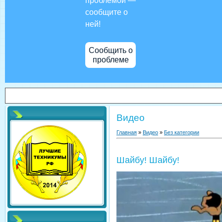
проблемой —
сообщите о
ней!
Сообщить о
проблеме
Видео
Главная
»
Видео
»
Без категории
Шайбу! Шайбу!