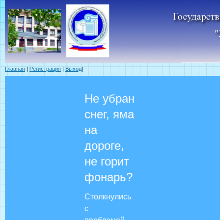
Главная
|
Регистрация
|
Выход
|
Не убран
снег, яма
на
дороге,
не горит
фонарь?
Столкнулись
с