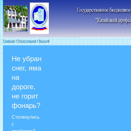
Главная
|
Регистрация
|
Выход
|
Не убран
снег, яма
на
дороге,
не горит
фонарь?
Столкнулись
с