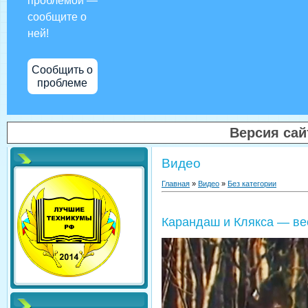
проблемой —
сообщите о
ней!
Сообщить о
проблеме
Версия са
Видео
Главная
»
Видео
»
Без категории
Карандаш и Клякса — ве