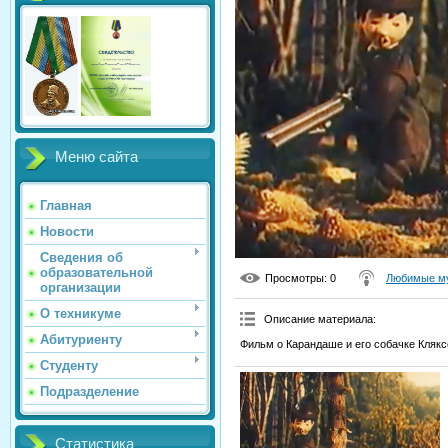
Меню сайта
Главная
Новости
Сведения об
образовательной
Просмотры
: 0
Любимые му
организации
О техникуме
Описание материала
:
Абитуриенту
Фильм о Карандаше и его собачке Клякс
Студенту
Подразделение
Статистика