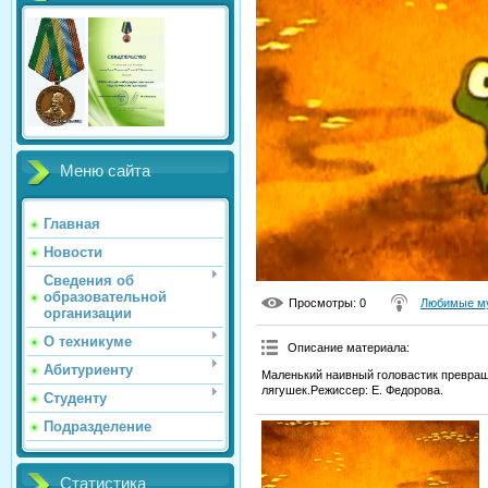
Меню сайта
Главная
Новости
Сведения об
образовательной
Просмотры
: 0
Любимые му
организации
О техникуме
Описание материала
:
Абитуриенту
Маленький наивный головастик превращ
лягушек.Режиссер: Е. Федорова.
Студенту
Подразделение
Статистика