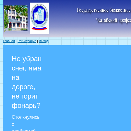
Главная
|
Регистрация
|
Выход
|
Не убран
снег, яма
на
дороге,
не горит
фонарь?
Столкнулись
с