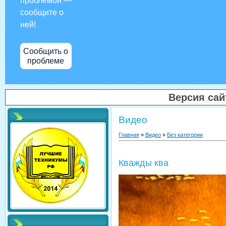
проблемой —
сообщите о
ней!
Сообщить о
проблеме
Версия са
Видео
Главная
»
Видео
»
Без категории
Кважды ква