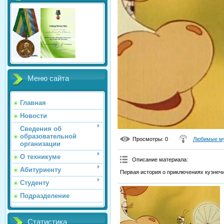
Меню сайта
Главная
Новости
Сведения об
образовательной
Просмотры
: 0
Любимые му
организации
О техникуме
Описание материала
:
Абитуриенту
Первая история о приключениях кузнечи
Студенту
Подразделение
Статистика