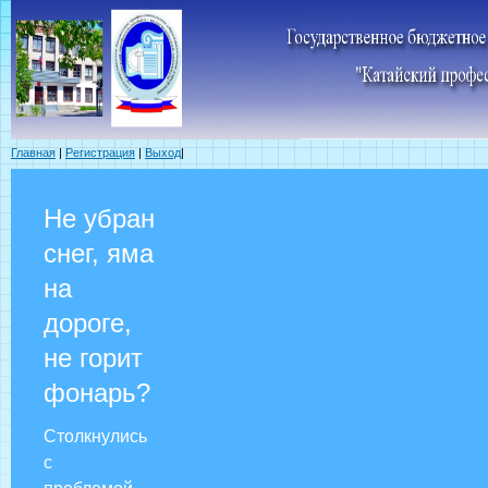
Главная
|
Регистрация
|
Выход
|
Не убран
снег, яма
на
дороге,
не горит
фонарь?
Столкнулись
с