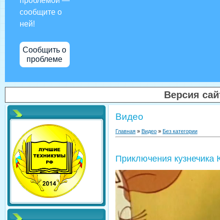
проблемой —
сообщите о
ней!
Сообщить о
проблеме
Версия са
Видео
Главная
»
Видео
»
Без категории
Приключения кузнечика 