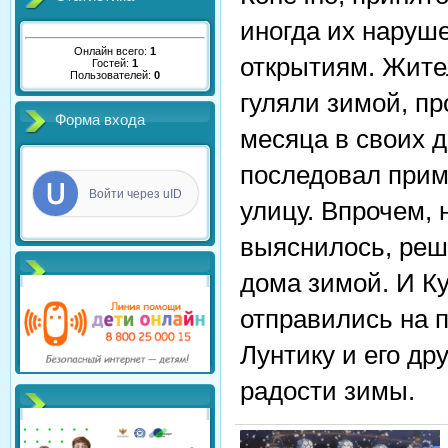
иногда их наруш
Онлайн всего:
1
открытиям. Жите
Гостей:
1
Пользователей:
0
гуляли зимой, пр
Форма входа
месяца в своих д
последовал прим
Войти через uID
улицу. Впрочем, 
выяснилось, реш
дома зимой. И Ку
отправились на п
Лунтику и его др
радости зимы.