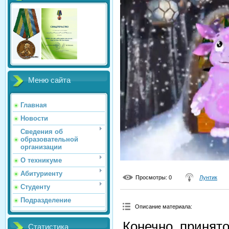
Меню сайта
Главная
Новости
Сведения об
образовательной
организации
О техникуме
Абитуриенту
Просмотры
: 0
Лунтик
Студенту
Подразделение
Описание материала
:
Конечно, принято
Статистика