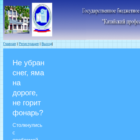
Главная
|
Регистрация
|
Выход
|
Не убран
снег, яма
на
дороге,
не горит
фонарь?
Столкнулись
с