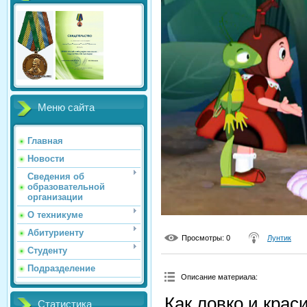
Меню сайта
Главная
Новости
Сведения об
образовательной
организации
О техникуме
Абитуриенту
Просмотры
: 0
Лунтик
Студенту
Подразделение
Описание материала
:
Как ловко и крас
Статистика