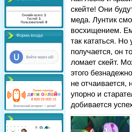
скейте! Они буду
Онлайн всего:
1
меда. Лунтик смо
Гостей:
1
Пользователей:
0
восхищением. Ем
Форма входа
так кататься. Но 
получается, он т
Войти через uID
ломает скейт. Мо
этого безнадежн
не отчаивается, 
упорно и старате
добивается успех