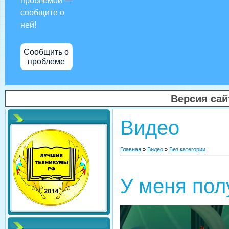
проблемой —
сообщите о
ней!
Сообщить о
проблеме
Версия са
Видео
Главная
»
Видео
»
Без категории
У меня пол