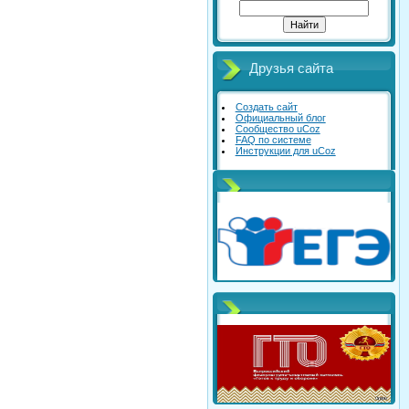
Друзья сайта
Создать сайт
Официальный блог
Сообщество uCoz
FAQ по системе
Инструкции для uCoz