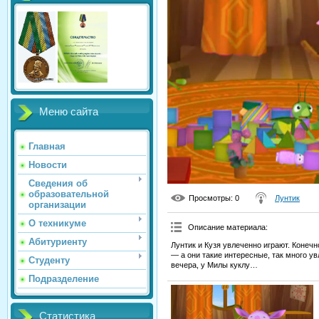
Меню сайта
Главная
Новости
Сведения об
образовательной
Просмотры
: 0
Лунтик
организации
О техникуме
Описание материала
:
Абитуриенту
Лунтик и Кузя увлеченно играют. Конечн
— а они такие интересные, так много ув
Студенту
вечера, у Милы куклу…
Подразделение
Статистика