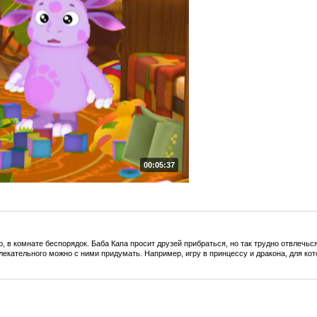
00:05:37
о, в комнате беспорядок. Баба Капа просит друзей прибраться, но так трудно отвлечь
лекательного можно с ними придумать. Например, игру в принцессу и дракона, для ко