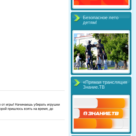
Безопасное лето
детям!
«Прямая трансляция
Знание.ТВ
ся от игры! Начинаешь убирать игрушки
торой пришлось взять на время, до