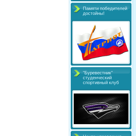
Памяти победителей
достойны!
"Буревестник"
студенческий
спортивный клуб