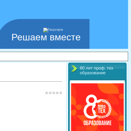
Решаем вместе
80 лет проф. тех
образование