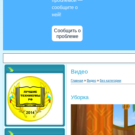
проблемой —
сообщите о
ней!
Сообщить о
проблеме
Видео
Главная
»
Видео
»
Без категории
Уборка