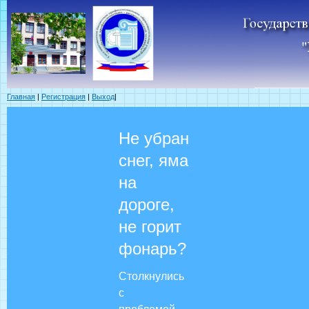
Главная
|
Регистрация
|
Выход
|
Не убран
снег, яма
на
дороге,
не горит
фонарь?
Столкнулись
с