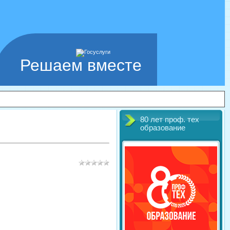
Решаем вместе
80 лет проф. тех
образование