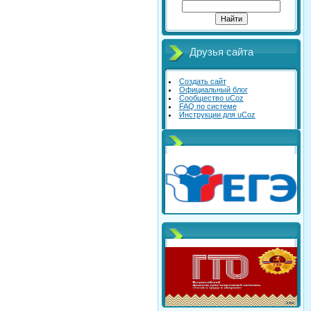
Друзья сайта
Создать сайт
Официальный блог
Сообщество uCoz
FAQ по системе
Инструкции для uCoz