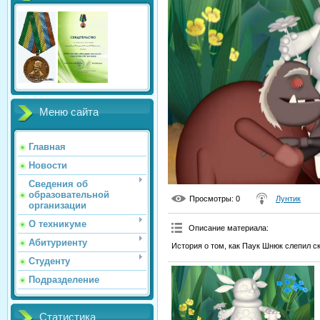
Меню сайта
Главная
Новости
Сведения об
образовательной
Просмотры
: 0
Лунтик
организации
О техникуме
Описание материала
:
Абитуриенту
История о том, как Паук Шнюк слепил с
Студенту
Подразделение
Статистика