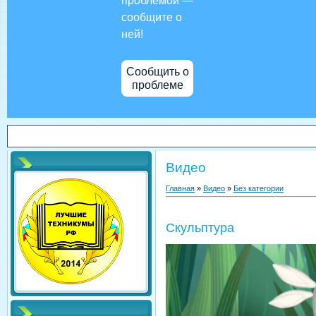
проблемой —
сообщите о
ней!
Сообщить о
проблеме
Видео
Главная
»
Видео
»
Без категории
Скульптура