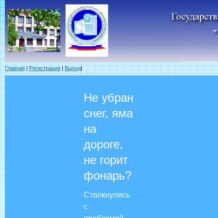
Главная
|
Регистрация
|
Выход
|
Не убран
снег, яма
на
дороге,
не горит
фонарь?
Столкнулись
с