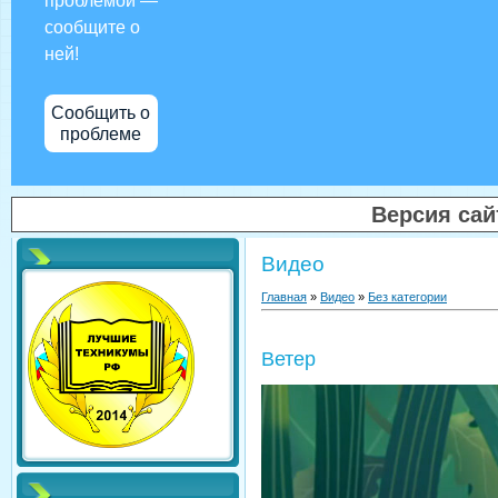
проблемой —
сообщите о
ней!
Сообщить о
проблеме
Версия са
Видео
Главная
»
Видео
»
Без категории
Ветер