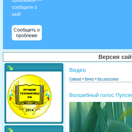
проблемой —
сообщите о
ней!
Сообщить о
проблеме
Версия са
Видео
Главная
»
Видео
»
Без категории
Волшебный голос Пупсе