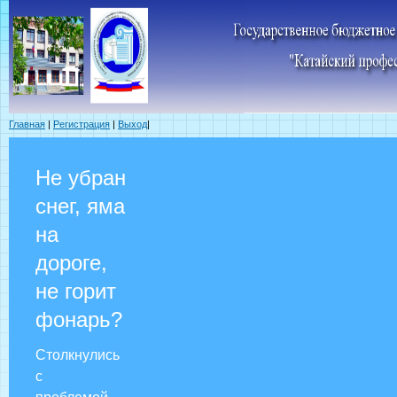
Главная
|
Регистрация
|
Выход
|
Не убран
снег, яма
на
дороге,
не горит
фонарь?
Столкнулись
с