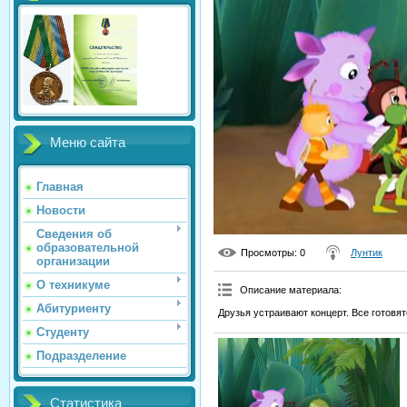
Меню сайта
Главная
Новости
Сведения об
образовательной
Просмотры
: 0
Лунтик
организации
О техникуме
Описание материала
:
Абитуриенту
Друзья устраивают концерт. Все готовя
Студенту
Подразделение
Статистика