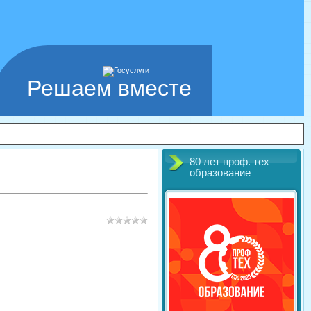
Решаем вместе
80 лет проф. тех
образование