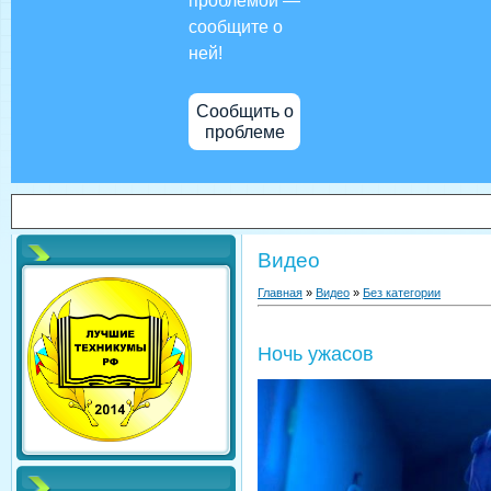
проблемой —
сообщите о
ней!
Сообщить о
проблеме
Видео
Главная
»
Видео
»
Без категории
Ночь ужасов