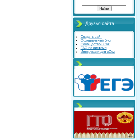
Друзья сайта
Создать сайт
Официальный блог
Сообщество uCoz
FAQ по системе
Инструкции для uCoz