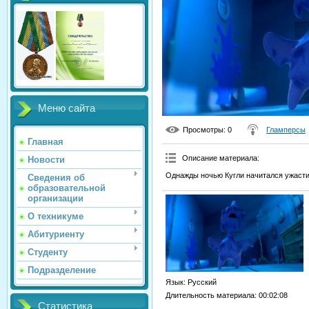
Меню сайта
Просмотры
: 0
Гламперсы
Главная
Описание материала
:
Новости
Однажды ночью Кугли начитался ужастик
Сведения об
образовательной
организации
О техникуме
Абитуриенту
Студенту
Подразделение
Язык
: Русский
Длительность материала
: 00:02:08
Статистика