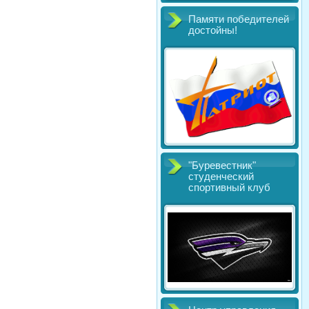
Памяти победителей
достойны!
"Буревестник"
студенческий
спортивный клуб