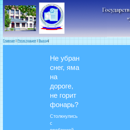
Главная
|
Регистрация
|
Выход
|
Не убран
снег, яма
на
дороге,
не горит
фонарь?
Столкнулись
с