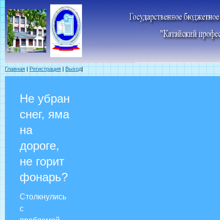
Главная
|
Регистрация
|
Выход
|
Не убран
снег, яма
на
дороге,
не горит
фонарь?
Столкнулись
с