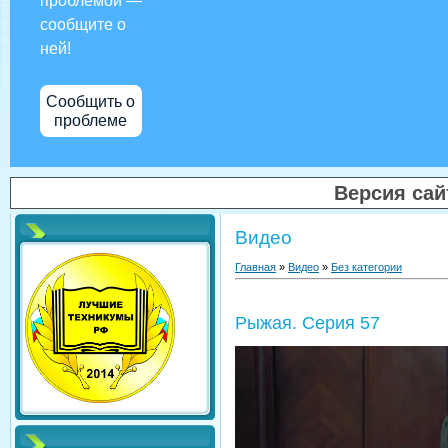
проблемой —
сообщите о
ней!
Сообщить о
проблеме
Версия са
Видео
Главная
»
Видео
»
Без категории
Рыжая. Серия 57