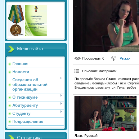
Меню сайта
Просмотры
: 0
Рыжая
Главная
Описание материала
:
Новости
По просьбе Бориса Стася начинает рас
Сведения об
свидание Леонида и якобы Таси. Сергей
образовательной
Владимиром расстанутся. Гена требует
организации
О техникуме
Абитуриенту
Студенту
Подразделение
Язык
: Русский
Статистика