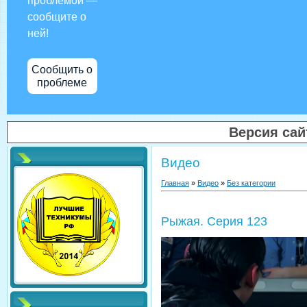
проблемой —
сообщите о
ней!
Сообщить о
проблеме
Версия са
Видео
Главная
»
Видео
»
Без категории
Рыжая. Серия 123