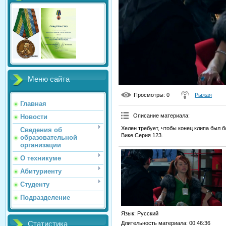
Меню сайта
Просмотры
: 0
Рыжая
Главная
Описание материала
:
Новости
Хелен требует, чтобы конец клипа был 
Сведения об
Вике.Серия 123.
образовательной
организации
О техникуме
Абитуриенту
Студенту
Подразделение
Язык
: Русский
Статистика
Длительность материала
: 00:46:36