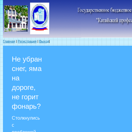
Главная
|
Регистрация
|
Выход
|
Не убран
снег, яма
на
дороге,
не горит
фонарь?
Столкнулись
с