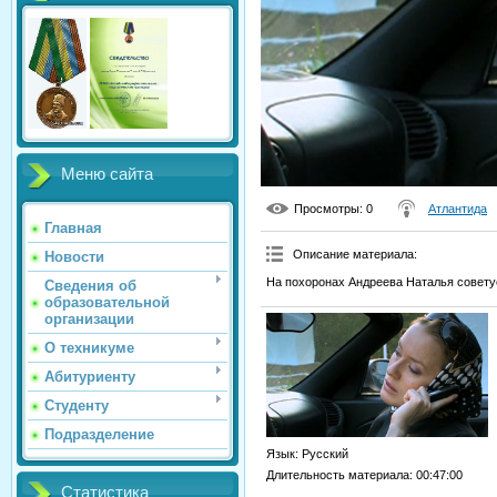
Меню сайта
Просмотры
: 0
Атлантида
Главная
Описание материала
:
Новости
На похоронах Андреева Наталья совету
Сведения об
образовательной
организации
О техникуме
Абитуриенту
Студенту
Подразделение
Язык
: Русский
Длительность материала
: 00:47:00
Статистика