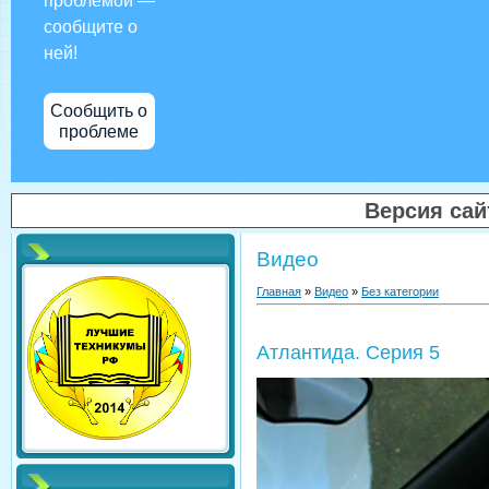
проблемой —
сообщите о
ней!
Сообщить о
проблеме
Версия са
Видео
Главная
»
Видео
»
Без категории
Атлантида. Серия 5