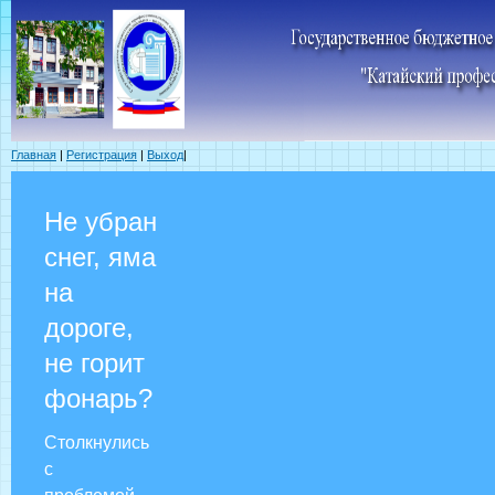
Главная
|
Регистрация
|
Выход
|
Не убран
снег, яма
на
дороге,
не горит
фонарь?
Столкнулись
с