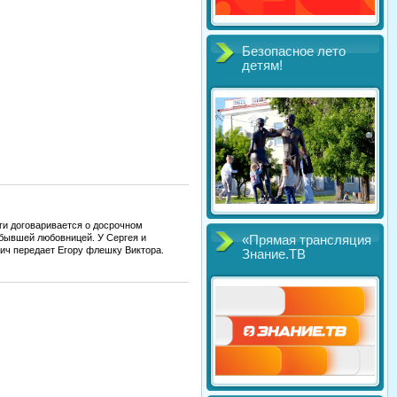
Безопасное лето
детям!
ги договаривается о досрочном
 бывшей любовницей. У Сергея и
«Прямая трансляция
ич передает Егору флешку Виктора.
Знание.ТВ