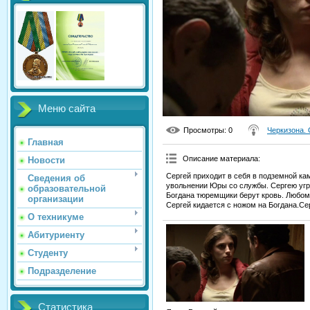
Меню сайта
Просмотры
: 0
Черкизона.
Главная
Описание материала
:
Новости
Сергей приходит в себя в подземной ка
Сведения об
увольнении Юры со службы. Сергею угр
образовательной
Богдана тюремщики берут кровь. Любоми
организации
Сергей кидается с ножом на Богдана.Се
О техникуме
Абитуриенту
Студенту
Подразделение
Статистика