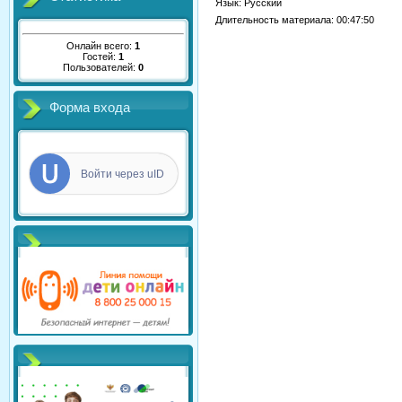
Язык
: Русский
Длительность материала
: 00:47:50
Онлайн всего:
1
Гостей:
1
Пользователей:
0
Форма входа
Войти через uID