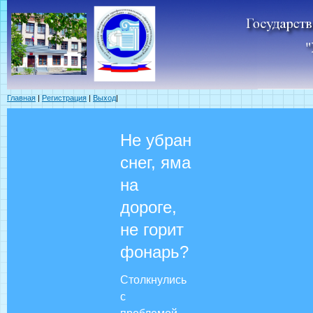
Главная
|
Регистрация
|
Выход
|
Не убран
снег, яма
на
дороге,
не горит
фонарь?
Столкнулись
с