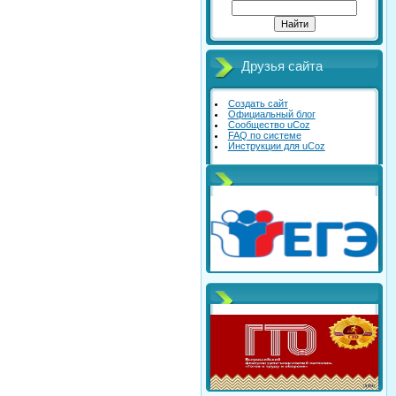
Друзья сайта
Создать сайт
Официальный блог
Сообщество uCoz
FAQ по системе
Инструкции для uCoz