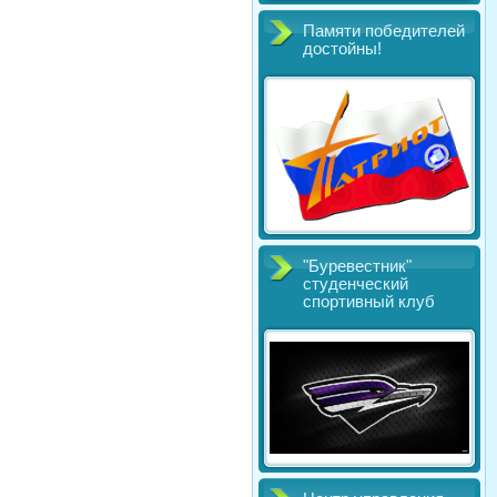
Памяти победителей
достойны!
"Буревестник"
студенческий
спортивный клуб