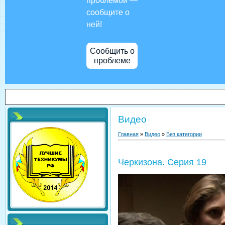
проблемой —
сообщите о
ней!
Сообщить о
проблеме
Видео
Главная
»
Видео
»
Без категории
Черкизона. Серия 19