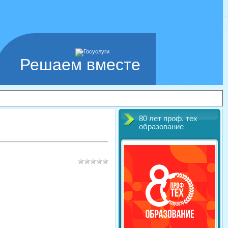
Решаем вместе
80 лет проф. тех
образование