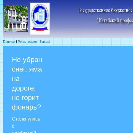
Главная
|
Регистрация
|
Выход
|
Не убран
снег, яма
на
дороге,
не горит
фонарь?
Столкнулись
с