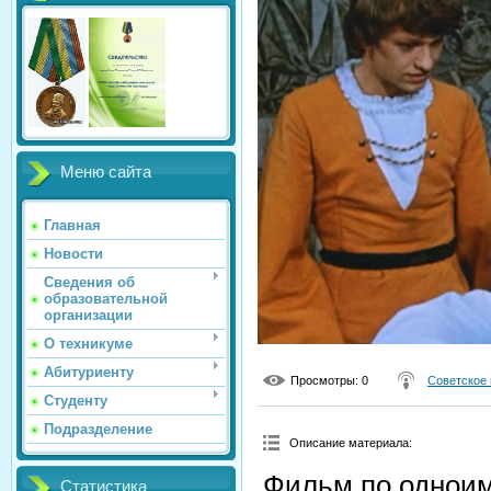
Меню сайта
Главная
Новости
Сведения об
образовательной
организации
О техникуме
Абитуриенту
Просмотры
: 0
Советское 
Студенту
Подразделение
Описание материала
:
Фильм по одноим
Статистика