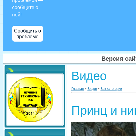
проблемой —
сообщите о
ней!
Сообщить о
проблеме
Версия са
Видео
Главная
»
Видео
»
Без категории
Принц и н