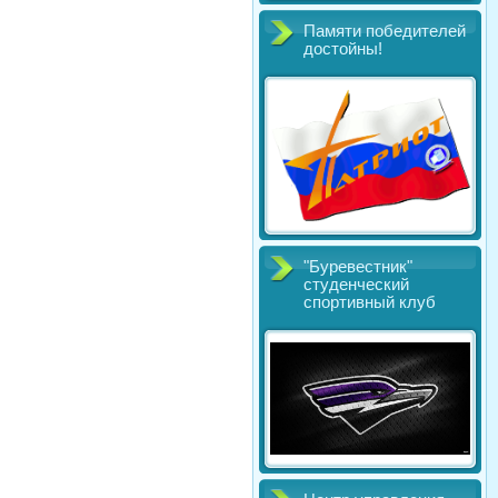
Памяти победителей
достойны!
"Буревестник"
студенческий
спортивный клуб