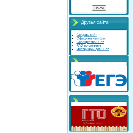
Друзья сайта
Создать сайт
Официальный блог
Сообщество uCoz
FAQ по системе
Инструкции для uCoz