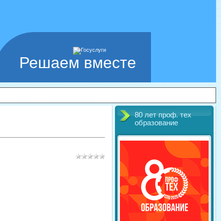
Решаем вместе
80 лет проф. тех
образование