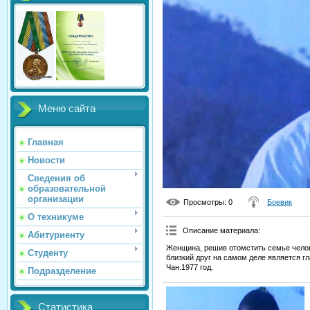
Меню сайта
Главная
Новости
Сведения об
образовательной
организации
Просмотры
: 0
Боевик
О техникуме
Описание материала
:
Абитуриенту
Женщина, решив отомстить семье челов
Студенту
близкий друг на самом деле является г
Чан.1977 год.
Подразделение
Статистика