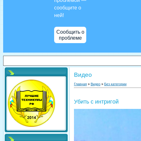
проблемой —
сообщите о
ней!
Сообщить о
проблеме
Видео
Главная
»
Видео
»
Без категории
Убить с интригой