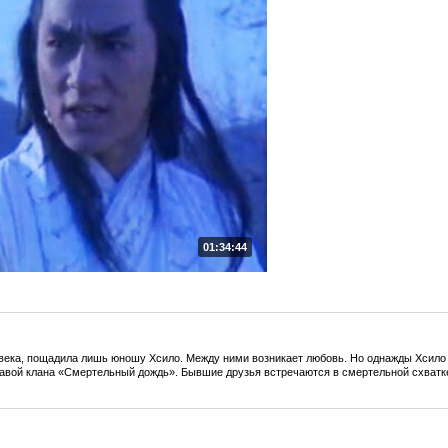
01:34:44
ека, пощадила лишь юношу Хсило. Между ними возникает любовь. Но однажды Хсило вн
лавой клана «Смертельный дождь». Бывшие друзья встречаются в смертельной схватке