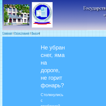
Главная
|
Регистрация
|
Выход
|
Не убран
снег, яма
на
дороге,
не горит
фонарь?
Столкнулись
с